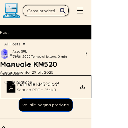
Post
All Posts
Asso SRL
All Posts
26 ott 2025
Tempo di lettura: 0 min
Manuale KM520
Aggiornamenti sull'attività
Aggiornamento:
29 ott 2025
Manuali
Guide pratiche
manuale KM520
.pdf
Scarica PDF • 254KB
Vai alla pagina prodotto