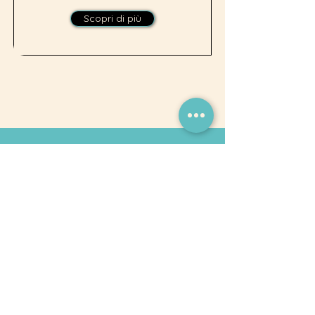
Scopri di più
Asso S.R.L.
La Tua Azienda di
Fiducia