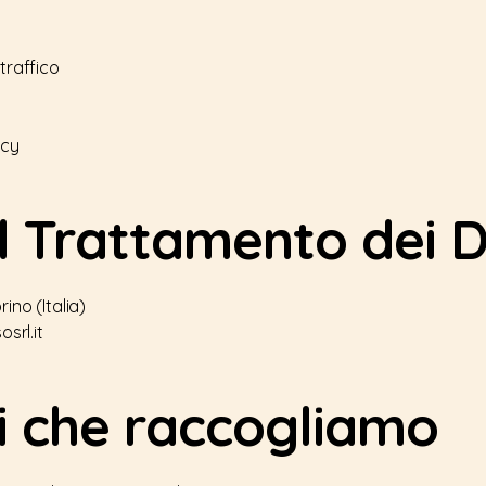
traffico
acy
l Trattamento dei D
orino (Italia)
srl.it
ti che raccogliamo