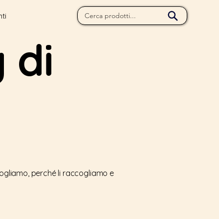
ti
 di
cogliamo, perché li raccogliamo e