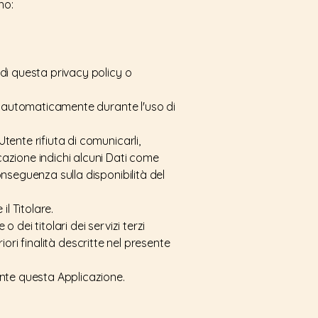
no:
 di questa privacy policy o
lti automaticamente durante l'uso di
tente rifiuta di comunicarli,
icazione indichi alcuni Dati come
onseguenza sulla disponibilità del
l Titolare.
 dei titolari dei servizi terzi
eriori finalità descritte nel presente
iante questa Applicazione.