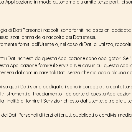
sta Applicazione, in modo autonomo o tramite terze parti, ci so
ia di Dati Personali raccolti sono forniti nelle sezioni dedicate
isualizzati prima della raccolta dei Dati stessi.
amente forniti dall'Utente o, nel caso di Dati di Utilizzo, racco
i i Dati richiesti da questa Applicazione sono obbligatori. Se l’U
ta Applicazione fornire il Servizio. Nei casi in cui questa Appl
i astenersi dal comunicare tali Dati, senza che ciò abbia alcuna c
 su quali Dati siano obbligatori sono incoraggiati a contattare i
altri strumenti di tracciamento - da parte di questa Applicazione o
 finalità di fornire il Servizio richiesto dall'Utente, oltre alle ult
dei Dati Personali di terzi ottenuti, pubblicati o condivisi med