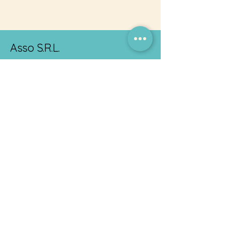
Asso S.R.L.
La Tua Azienda di
Fiducia
+39 011 334 247
Ricerca nel sito