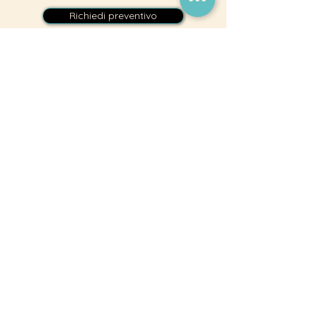
Richiedi preventivo
Asso S.R.L.
La Tua Azienda di
Fiducia