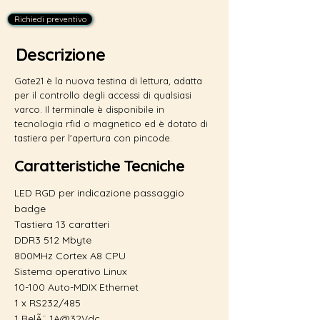
Richiedi preventivo
Descrizione
Gate21 è la nuova testina di lettura, adatta
per il controllo degli accessi di qualsiasi
varco. Il terminale è disponibile in
tecnologia rfid o magnetico ed è dotato di
tastiera per l'apertura con pincode.
Caratteristiche Tecniche
LED RGD per indicazione passaggio
badge
Tastiera 13 caratteri
DDR3 512 Mbyte
800MHz Cortex A8 CPU
Sistema operativo Linux
10-100 Auto-MDIX Ethernet
1 x RS232/485
1 RelÃ¨ 1A@32Vdc