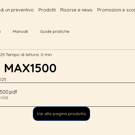
edi un preventivo
Prodotti
Risorse e news
Promozioni e scon
à
Manuali
Guide pratiche
025
Tempo di lettura: 0 min
 MAX1500
2025
1500
.pdf
51KB
Vai alla pagina prodotto