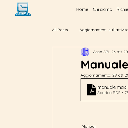
Home
Chi siamo
Richi
All Posts
Aggiornamenti sull'attivit
Asso SRL
26 ott 2
Manuale
Aggiornamento:
29 ott 
manuale max
Scarica PDF • 7
Manuali