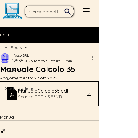
Post
All Posts
Asso SRL
All Posts
26 ott 2025
Tempo di lettura: 0 min
Manuale Calcolo 35
Aggiornamenti sull'attività
Aggiornamento:
27 ott 2025
Manuali
Guide pratiche
ManualeCalcolo35
.pdf
Scarica PDF • 5.83MB
Manuali