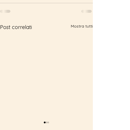
Mostra tutti
Post correlati
Manuale ATR
Manuale Z120